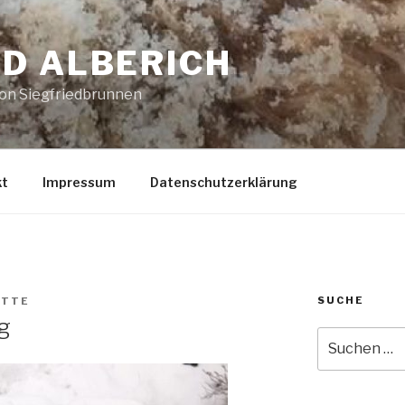
D ALBERICH
von Siegfriedbrunnen
kt
Impressum
Datenschutzerklärung
SUCHE
ITTE
g
Suche
nach: