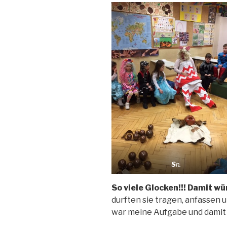
S
n.
So viele Glocken!!! Damit wü
durften sie tragen, anfassen 
war meine Aufgabe und damit 