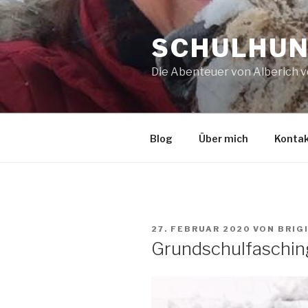
Zum
Inhalt
SCHULHUN
springen
Die Abenteuer von Alberich 
Blog
Über mich
Konta
VERÖFFENTLICHT
27. FEBRUAR 2020
VON
BRIG
AM
Grundschulfaschin