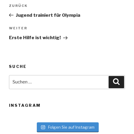
Beitragsnavigation
Vorheriger
ZURÜCK
Beitrag
Jugend trainiert für Olympia
Nächster
WEITER
Beitrag
Erste Hilfe ist wichtig!
SUCHE
Suche
Suche
nach:
INSTAGRAM
Folgen Sie auf Instagram