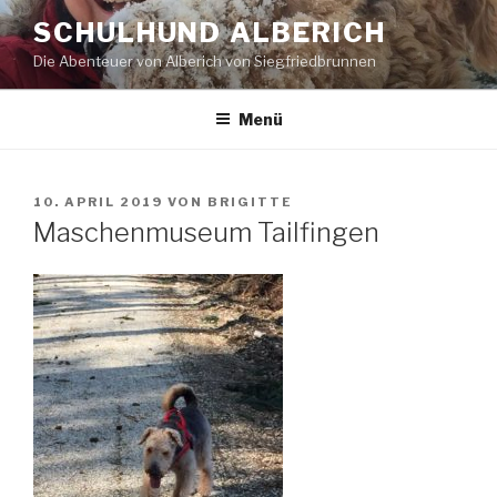
Zum
SCHULHUND ALBERICH
Inhalt
Die Abenteuer von Alberich von Siegfriedbrunnen
springen
Menü
VERÖFFENTLICHT
10. APRIL 2019
VON
BRIGITTE
AM
Maschenmuseum Tailfingen