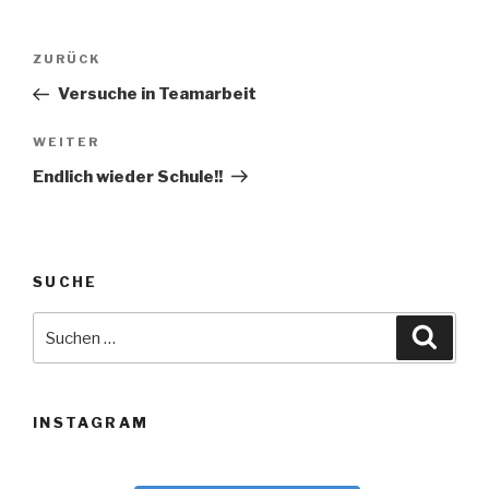
Beitragsnavigation
Vorheriger
ZURÜCK
Beitrag
Versuche in Teamarbeit
Nächster
WEITER
Beitrag
Endlich wieder Schule!!
SUCHE
Suche
Suche
nach:
INSTAGRAM