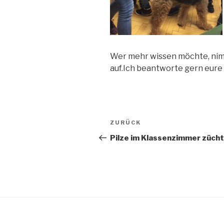
Wer mehr wissen möchte, nimm
auf.Ich beantworte gern eure
Beitragsnavigation
Vorheriger
ZURÜCK
Beitrag
Pilze im Klassenzimmer züch