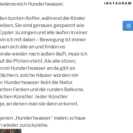
riedensreich Hundertwasser.
INSTAGRAM
den bunten Koffer, während die Kinder
hreiben. Sie sind genauso gespannt wie
Eppler zu singen und alle laufen in einer
 bin ich mit dabei – Bewegung ist immer
n sich alle an und finden es
pirale wieder nach außen läuft, muss ich
 die Pfoten steht. Als alle sitzen,
 vom Hundertwasser an:da gibt es
Dächern. solche Häuser würden mir
er Hundertwasser liebt die Natur.
bunten Farben und die runden Balkone,
ichen Künstler. Jeder Künstler
ge, an denen man sie dann erkennt.
eigenen „Hundertwasser“ malen, schaue
ch wieder zurückziehe.