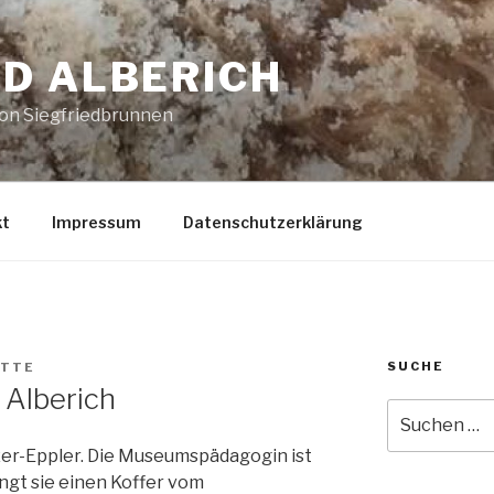
D ALBERICH
von Siegfriedbrunnen
kt
Impressum
Datenschutzerklärung
SUCHE
ITTE
 Alberich
Suche
nach:
er-Eppler. Die Museumspädagogin ist
ingt sie einen Koffer vom