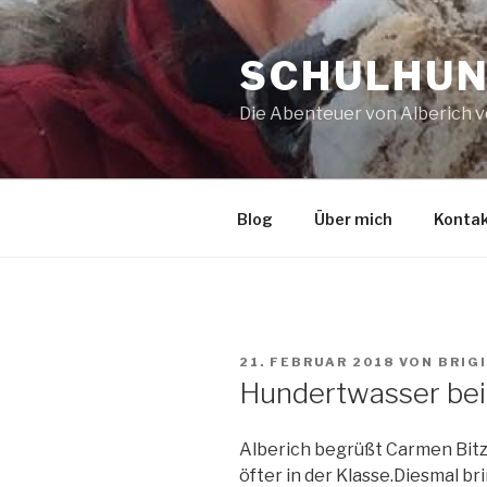
Zum
Inhalt
SCHULHUN
springen
Die Abenteuer von Alberich 
Blog
Über mich
Konta
VERÖFFENTLICHT
21. FEBRUAR 2018
VON
BRIG
AM
Hundertwasser bei
Alberich begrüßt Carmen Bitz
öfter in der Klasse.Diesmal br